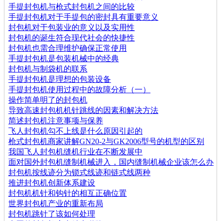
手提封包机与枪式封包机之间的比较
手提封包机对于手提包的密封具有重要意义
封包机对于包装业的意义以及实用性
封包机的诞生符合现代社会的快捷性
封包机也需合理维护确保正常使用
手提封包机是包装机械中的经典
封包机与制袋机的联系
手提封包机是理想的包装设备
手提封包机使用过程中的故障分析（一）
操作简单明了的封包机
导致高速封包机机针跳线的因素和解决方法
简述封包机注意事项与保养
飞人封包机勾不上线是什么原因引起的
枪式封包机商家讲解GN20-2与GK2006型号的机型的区别
我国飞人封包机缝机行业在不断发展中
面对国外封包机缝制机械进入，国内缝制机械企业该怎么办
封包机按线迹分为锁式线迹和链式线两种
推进封包机创新体系建设
封包机机针和钩针的相互正确位置
世界封包机产业的重新布局
封包机跳针了该如何处理