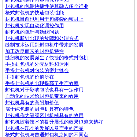
封包机的包装快捷性使其融入多个行业
枪式封包机的快速包装性能
封包机目前也利用于包装袋的密封上
封包机实现自动化调控作用
封包机的跳针与断线问题
封包机断针出现的故障和处理方式
缝制技术运用到封包机中带来的发展
加工改良而来的封包机特性
缝纫机的发展诞生了快捷的枪式封包机
手提封包机的外壳材料和运用
手提封包机对包装的密封缝合
手提封包机的价值所在
手提封包机的出现提高了生产效率
封包机对于影响包装也具有一定作用
自动化的技术给封包机带来的效用
封包机具有的高附加价值
属于纯包装的封包机具有的特色
封包机作为缝纫密封机械具有的效用
封包机随着技术的提升展现的效果也越来越好
封包机在现今的发展以及产生的产品
枪式封包机与普通封包机之间的不同点