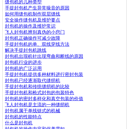
缝包机的几种类型
手提封包机产生异常噪音的原因
如何用缝包机制作双层缝线
安全操作缝包机及维护要点
封包机的操作及维护常识
飞人封包机辨别真伪的小窍门
封包机正确操作可减少故障
手提封包机的单、双线穿线方法
解决手提封包机跳线
封包机出现机针出现弯曲和断线的原因
封包机行业的进步
封包机的广泛运用
手提封包机提供多种材料进行密封包装
封包机已经逐渐取代缝纫机
手提封包机和传统缝纫机的比较
手提封包机和枪式封包的包装特色
封包机的密封多样化和真空包装的价值
飞人封包机是主流的一种缝纫机
封包机属于单线链式的机械
封包机的性能特点
什么是封包机
封包机的操作内容和保养需知