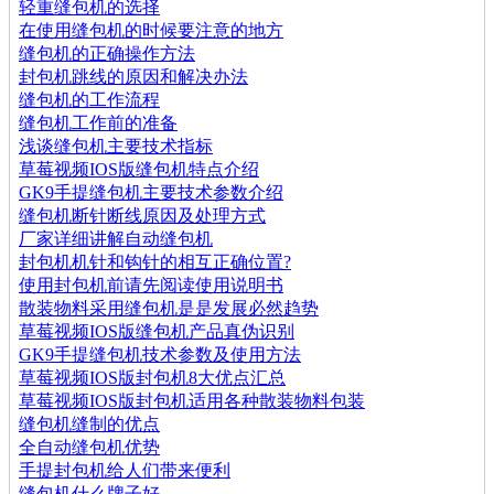
轻重缝包机的选择
在使用缝包机的时候要注意的地方
缝包机的正确操作方法
封包机跳线的原因和解决办法
缝包机的工作流程
缝包机工作前的准备
浅谈缝包机主要技术指标
草莓视频IOS版缝包机特点介绍
GK9手提缝包机主要技术参数介绍
缝包机断针断线原因及处理方式
厂家详细讲解自动缝包机
封包机机针和钩针的相互正确位置?
使用封包机前请先阅读使用说明书
散装物料采用缝包机是是发展必然趋势
草莓视频IOS版缝包机产品真伪识别
GK9手提缝包机技术参数及使用方法
草莓视频IOS版封包机8大优点汇总
草莓视频IOS版封包机适用各种散装物料包装
缝包机缝制的优点
全自动缝包机优势
手提封包机给人们带来便利
缝包机什么牌子好